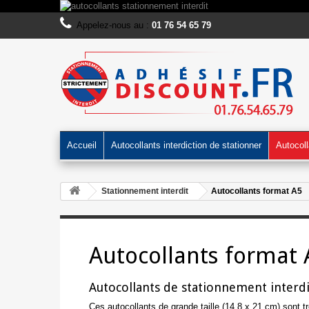
Appelez-nous au :
01 76 54 65 79
Accueil
Autocollants interdiction de stationner
Autocoll
Stationnement interdit
Autocollants format A5
Autocollants format 
Autocollants de stationnement interd
Ces autocollants de grande taille (14,8 x 21 cm) sont t