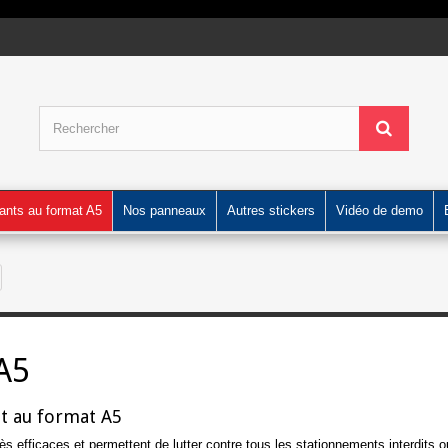
ants au format A5
Nos panneaux
Autres stickers
Vidéo de demo
A5
it au format A5
rès efficaces et permettent de lutter contre tous les stationnements interdits 